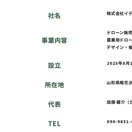
株式会社イ
社名
ドローン販
事業内容
農業用ドロ
デザイン・
2023年8月
設立
山形県尾花
所在地
加藤 健介（
代表
090-9631-
TEL