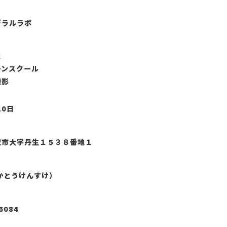
デラルラボ
売
ーンスクール
撮影
10日
沢市大字丹生１５３８番地１
かとうけんすけ）
6084